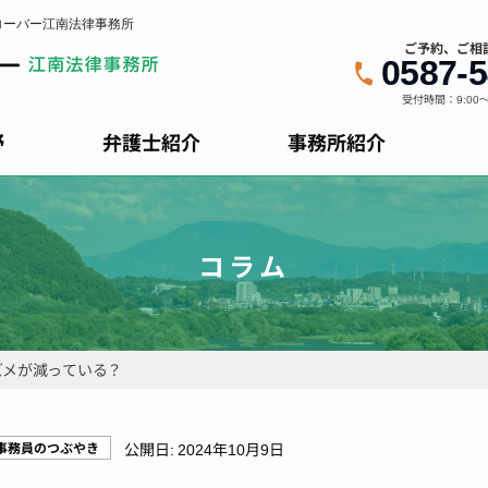
ローバー江南法律事務所
ご予約、ご相
0587-5
受付時間：9:00～
野
弁護士紹介
事務所紹介
コラム
ズメが減っている？
事務員のつぶやき
公開日:
2024年10月9日